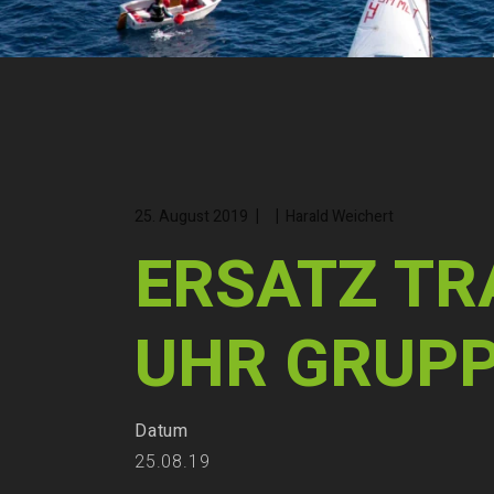
25. August 2019
Harald Weichert
ERSATZ TRA
UHR GRUP
Datum
25.08.19