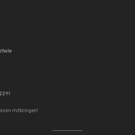
Schule
22!!!
essen mitbringen!